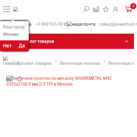
0
+7 800 555 42 85
zakaz@powertool.
Ваш город:
Ваш город:
Москва
Москва
Каталог товаров
Нет
Нет
Да
Да
Каталог товаров
Ленточные полотна
Ленточные по