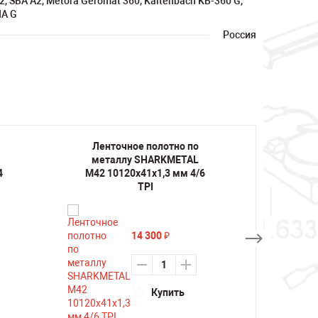
E2, SBA A2, Metora Geromat 360, Kaltenbach KB-360 G,
NA G
Россия
Ленточное полотно по
Лент
металлу SHARKMETAL
мета
4
M42 10120х41х1,3 мм 4/6
M42 1
TPI
14 300
₽
Купить