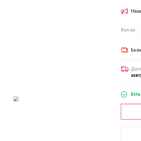
Наш
Кол-во
Безн
Дост
завт
Есть