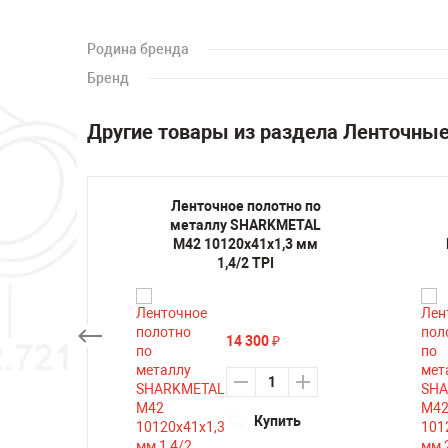
Родина бренда
Бренд
Другие товары из раздела Ленточны
но по
Ленточное полотно по
METAL
металлу SHARKMETAL
,3 мм
M42 10120х41х1,3 мм
1,4/2 TPI
14 300
₽
ть
Купить