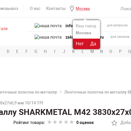
амовывоз
О нас
Контакты
Москва
info@powertool.ru
Ваш город:
для вопросов
Москва
zakaz@powertool.ru
для заказов
Нет
Да
D
E
F
G
H
I
J
K
L
M
N
O
P
Q
нточные полотна по металлу
Ленточные полотна по металлу 
х27х0,9 мм 10/14 TPI
аллу SHARKMETAL M42 3830х27х0
Рейтинг товара:
0 оценок
Доба