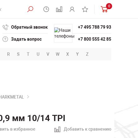
0
Обратный звонок
+7 495 788 79 93
Задать вопрос
+7 800 555 42 85
R
S
T
U
V
W
X
Y
Z
SHARKMETAL
,9 мм 10/14 TPI
вить в избранное
Добавить к сравнению