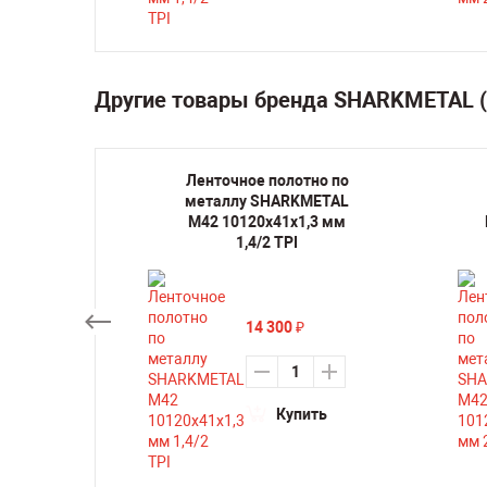
Другие товары бренда SHARKMETAL 
но по
Ленточное полотно по
METAL
металлу SHARKMETAL
,3 мм
M42 10120х41х1,3 мм
1,4/2 TPI
14 300
₽
ть
Купить