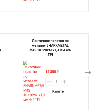
Ленточное полотно по
Лент
металлу SHARKMETAL
мета
4
M42 10120х41х1,3 мм 4/6
M42 1
TPI
14 300
₽
Купить