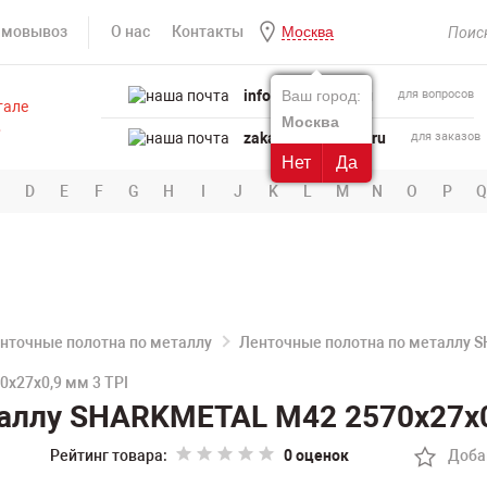
амовывоз
О нас
Контакты
Москва
info@powertool.ru
Ваш город:
для вопросов
Москва
zakaz@powertool.ru
для заказов
Нет
Да
D
E
F
G
H
I
J
K
L
M
N
O
P
Q
нточные полотна по металлу
Ленточные полотна по металлу 
х27х0,9 мм 3 TPI
таллу SHARKMETAL M42 2570х27х0
Рейтинг товара:
0 оценок
Доба