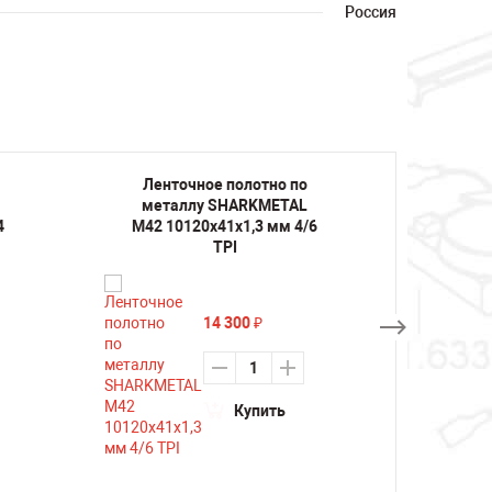
Россия
Ленточное полотно по
Лент
металлу SHARKMETAL
мета
4
M42 10120х41х1,3 мм 4/6
M42 1
TPI
14 300
₽
Купить