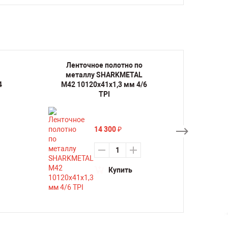
Ленточное полотно по
Лент
металлу SHARKMETAL
мета
4
M42 10120х41х1,3 мм 4/6
M42 1
TPI
14 300
₽
Купить