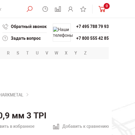
0
Обратный звонок
+7 495 788 79 93
Задать вопрос
+7 800 555 42 85
R
S
T
U
V
W
X
Y
Z
SHARKMETAL
,9 мм 3 TPI
вить в избранное
Добавить к сравнению