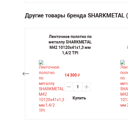
Другие товары бренда SHARKMETAL 
но по
Ленточное полотно по
METAL
металлу SHARKMETAL
,3 мм
M42 10120х41х1,3 мм
1,4/2 TPI
14 300
₽
ть
Купить