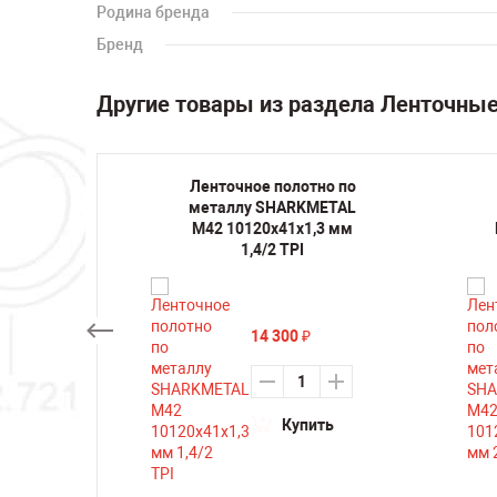
Родина бренда
Бренд
Другие товары из раздела Ленточны
но по
Ленточное полотно по
METAL
металлу SHARKMETAL
,3 мм
M42 10120х41х1,3 мм
1,4/2 TPI
14 300
₽
ть
Купить