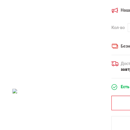
Наш
Кол-во
Безн
Дост
завт
Есть