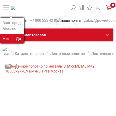
0
+7 800 555 42 85
zakaz@powertool.
Ваш город:
Ваш город:
Москва
Москва
Каталог товаров
Нет
Нет
Да
Да
Каталог товаров
Ленточные полотна
Ленточные по