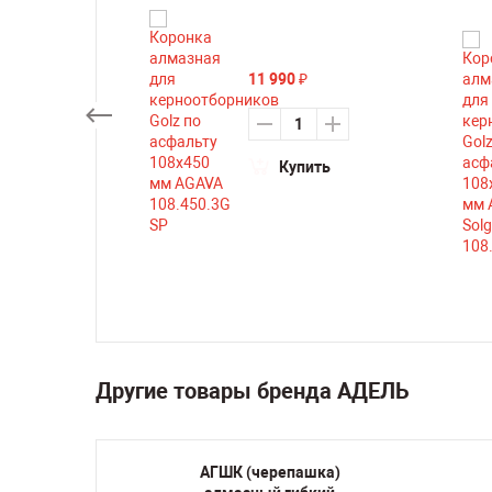
11 990
₽
Купить
ть
Другие товары бренда АДЕЛЬ
альная
АГШК (черепашка)