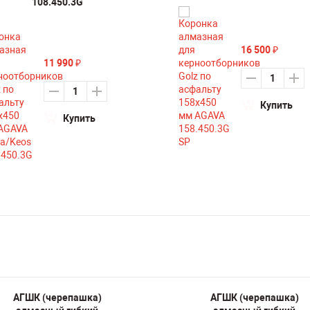
108.450.3G
16 500
₽
11 990
₽
Купить
Купить
АГШК (черепашка)
АГШК (черепашка)