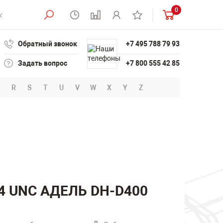
0
Обратный звонок
+7 495 788 79 93
Задать вопрос
+7 800 555 42 85
R
S
T
U
V
W
X
Y
Z
/4 UNC АДЕЛЬ DH-D400