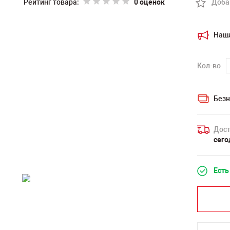
Рейтинг товара:
0 оценок
Доба
Наш
Кол-во
Безн
Дост
сего
Есть