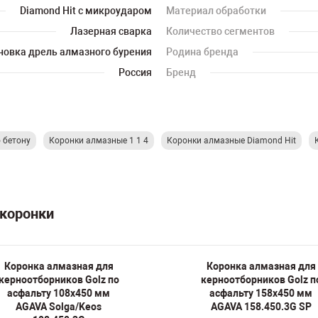
Diamond Hit с микроударом
Материал обработки
Лазерная сварка
Количество сегментов
новка дрель алмазного бурения
Родина бренда
Россия
Бренд
 бетону
Коронки алмазные 1 1 4
Коронки алмазные Diamond Hit
 коронки
Коронка алмазная для
Коронка алмазная для
керноотборников Golz по
керноотборников Golz п
асфальту 108х450 мм
асфальту 158х450 мм
AGAVA Solga/Keos
AGAVA 158.450.3G SP