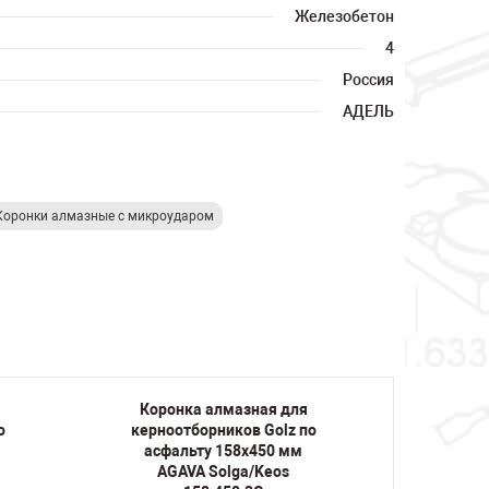
Железобетон
4
Россия
АДЕЛЬ
Коронки алмазные с микроударом
Коронка алмазная для
Коро
о
керноотборников Golz по
керно
асфальту 158х450 мм
асфа
AGAVA Solga/Keos
AGA