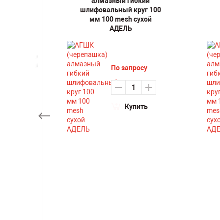
 HTC,
алмазный гибкий
ntec,
шлифовальный круг 100
етону
мм 100 mesh сухой
2
АДЕЛЬ
По запросу
Купить
ть