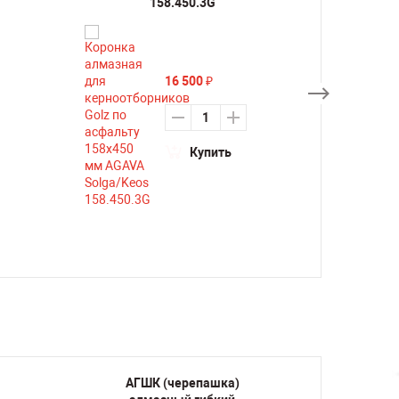
158.450.3G
16 500
₽
Купить
АГШК (черепашка)
АГ