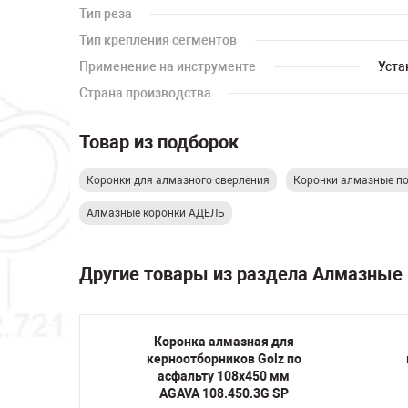
Тип реза
Тип крепления сегментов
Применение на инструменте
Уста
Страна производства
Товар из подборок
Коронки для алмазного сверления
Коронки алмазные по
Алмазные коронки АДЕЛЬ
Другие товары из раздела Алмазные
я для
Коронка алмазная для
 бетону
керноотборников Golz по
M16 Hex
асфальту 108х450 мм
 Line D
AGAVA 108.450.3G SP