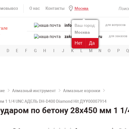
амовывоз
О нас
Контакты
Москва
info@powertool.ru
Ваш город:
для вопросов
Москва
zakaz@powertool.ru
для заказов
Нет
Да
D
E
F
G
H
I
J
K
L
M
N
O
P
Q
ние
Алмазный инструмент
Алмазные коронки
мм 1 1/4 UNC АДЕЛЬ DH-D400 Diamond Hit ДУУ00007914
ударом по бетону 28х450 мм 1 1