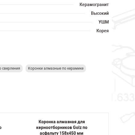
Керамогранит
Высокий
УШМ
Корея
о сверления
Коронки алмазные по керамике
Коронка алмазная для
Коро
о
керноотборников Golz по
керно
асфальту 158х450 мм
асфа