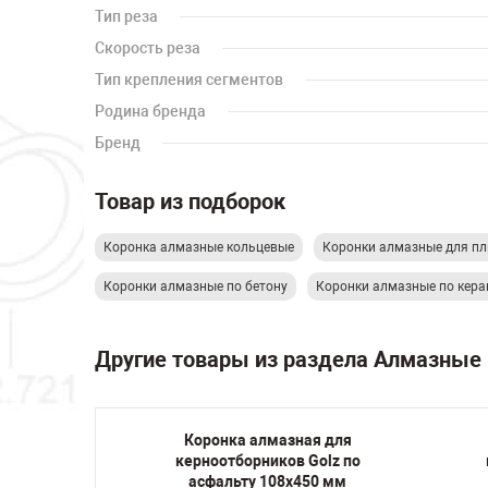
Тип реза
Скорость реза
Тип крепления сегментов
Родина бренда
Бренд
Товар из подборок
Коронка алмазные кольцевые
Коронки алмазные для пл
Коронки алмазные по бетону
Коронки алмазные по кера
Другие товары из раздела Алмазные
я для
Коронка алмазная для
 бетону
керноотборников Golz по
M16 Hex
асфальту 108х450 мм