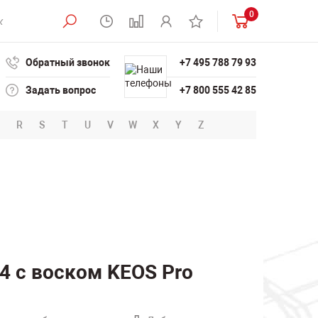
0
Обратный звонок
+7 495 788 79 93
Задать вопрос
+7 800 555 42 85
R
S
T
U
V
W
X
Y
Z
4 с воском KEOS Pro