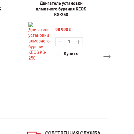
Двигатель установки
Дви
S
алмазного бурения KEOS
алмаз
KS-250
98 990
₽
Купить
СОБСТВЕННАЯ СЛУЖБА