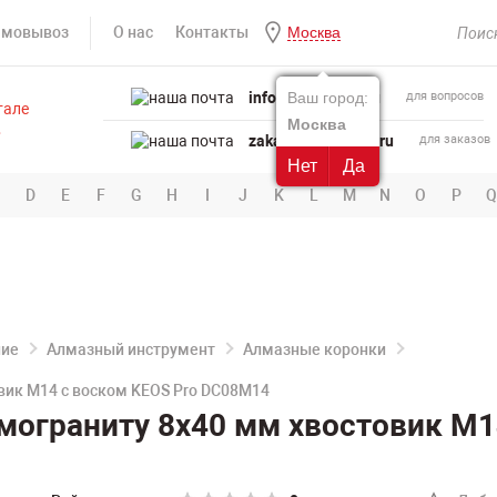
амовывоз
О нас
Контакты
Москва
info@powertool.ru
Ваш город:
для вопросов
Москва
zakaz@powertool.ru
для заказов
Нет
Да
D
E
F
G
H
I
J
K
L
M
N
O
P
Q
ние
Алмазный инструмент
Алмазные коронки
вик M14 с воском KEOS Pro DC08M14
мограниту 8х40 мм хвостовик M1