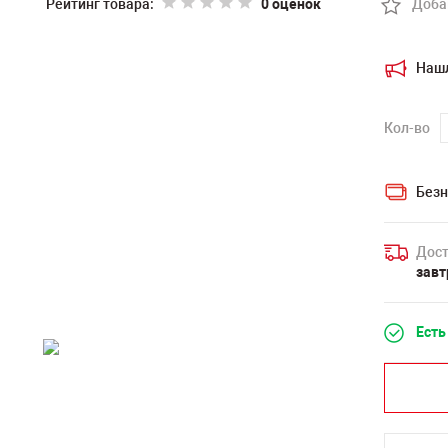
Рейтинг товара:
0 оценок
Доба
Наш
Кол-во
Безн
Дост
завт
Есть