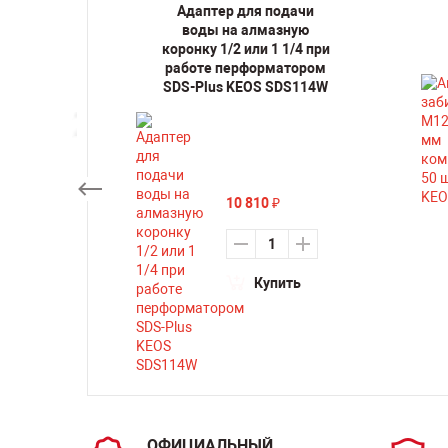
 по
Адаптер для подачи
23 мм
воды на алмазную
S02.150
коронку 1/2 или 1 1/4 при
работе перформатором
SDS-Plus KEOS SDS114W
ть
10 810
₽
Купить
ОФИЦИАЛЬНЫЙ