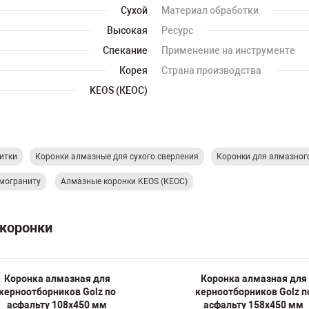
Сухой
Материал обработки
Высокая
Ресурс
Спекание
Применение на инструменте
Корея
Страна производства
KEOS (КЕОС)
итки
Коронки алмазные для сухого сверления
Коронки для алмазног
мограниту
Алмазные коронки KEOS (КЕОС)
 коронки
Коронка алмазная для
Коронка алмазная для
керноотборников Golz по
керноотборников Golz п
асфальту 108х450 мм
асфальту 158х450 мм