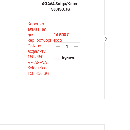
AGAVA Solga/Keos
AGA
158.450.3G
16 500
₽
Купить