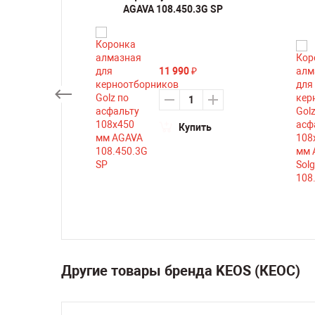
 Line D
AGAVA 108.450.3G SP
11 990
₽
Купить
ть
Другие товары бренда KEOS (КЕОС)