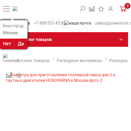
0
+7 800 555 42 85
zakaz@powertool.
Ваш город:
Ваш город:
Москва
Москва
Каталог товаров
Нет
Нет
Да
Да
Каталог товаров
Расходные материалы
Расходные