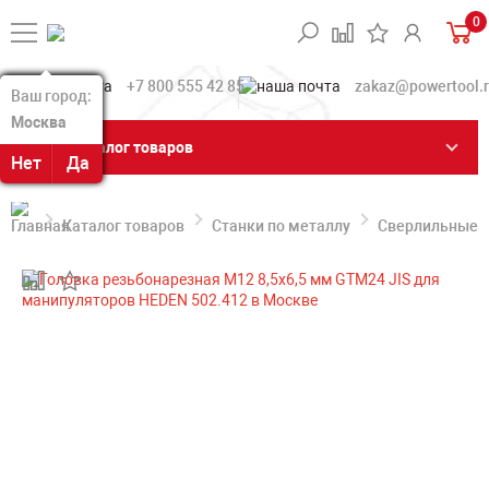
0
+7 800 555 42 85
zakaz@powertool.
Ваш город:
Ваш город:
Москва
Москва
Каталог товаров
Нет
Нет
Да
Да
Каталог товаров
Станки по металлу
Сверлильные с