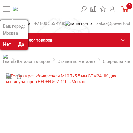
0
+7 800 555 42 85
zakaz@powertool.
Ваш город:
Ваш город:
Москва
Москва
Каталог товаров
Нет
Нет
Да
Да
Каталог товаров
Станки по металлу
Сверлильные с