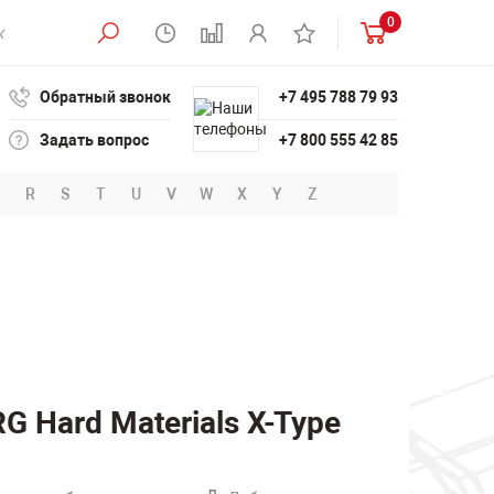
0
Обратный звонок
+7 495 788 79 93
Задать вопрос
+7 800 555 42 85
R
S
T
U
V
W
X
Y
Z
 Hard Materials X-Type