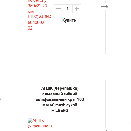
Купить
АГШК (черепашка)
Би
алмазный гибкий
униве
0
шлифовальный круг 100
HSS-
мм 60 mesh сухой
круп
HILBERG