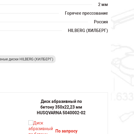
2 мм
Горячее прессование
Россия
HILBERG (ХИЛБЕРГ)
ные диски HILBERG (ХИЛБЕРГ)
Диск абразивный по
Дис
бетону 350х22,23 мм
бет
1
HUSQVARNA 5040002-02
HUSQ
По запросу