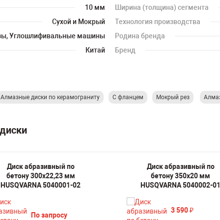
10 мм
Ширина (толщина) сегмента
Сухой и Мокрый
Технология производства
зы, Углошлифивальные машины
Родина бренда
Китай
Бренд
Алмазные диски по керамограниту
С фланцем
Мокрый рез
Алмаз
 диски
Диск абразивный по
Диск абразивный по
бетону 300х22,23 мм
бетону 350х20 мм
HUSQVARNA 5040001-02
HUSQVARNA 5040002-0
3 590
₽
По запросу