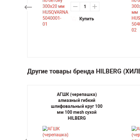
Купить
ть
Другие товары бренда HILBERG (ХИЛ
кая
АГШК (черепашка)
оронка
алмазный гибкий
39 мм
шлифовальный круг 100
BERG
мм 100 mesh сухой
HILBERG