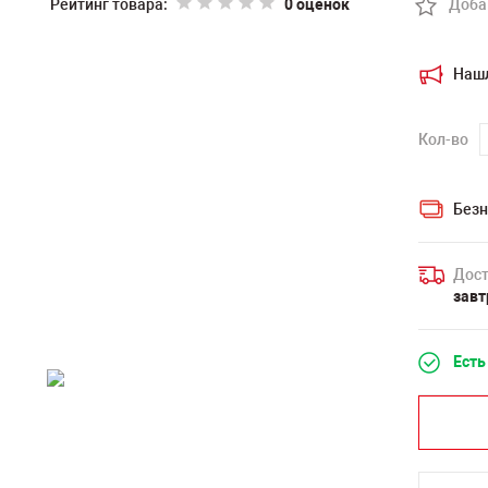
Рейтинг товара:
0 оценок
Доба
Наш
Кол-во
Безн
Дост
завт
Есть