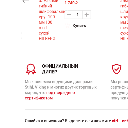
1 740
₽
Купить
ть
ОФИЦИАЛЬНЫЙ
ДИЛЕР
Мы являемся ведущими дилерами
Мы реал
Stihl, Viking и многих других торговых
сертифи
марок, что
подтверждено
продукц
сертификатом
покупки 
Ошибка в описании? Выделете ее и нажмите
ctrl
+
ent