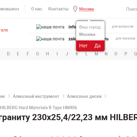
амовывоз
О нас
Контакты
Москва
info@powertool.ru
Ваш город:
для вопросов
Москва
zakaz@powertool.ru
для заказов
Нет
Да
D
E
F
G
H
I
J
K
L
M
N
O
P
Q
ние
Алмазный инструмент
Алмазные диски
HILBERG Hard Materials X-Type HM406
аниту 230х25,4/22,23 мм HILBERG