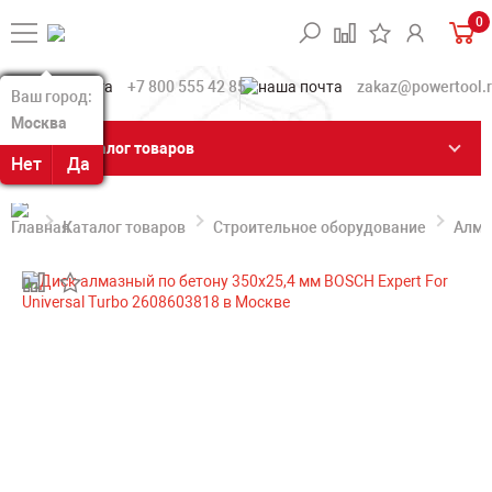
0
+7 800 555 42 85
zakaz@powertool.
Ваш город:
Ваш город:
Москва
Москва
Каталог товаров
Нет
Нет
Да
Да
Каталог товаров
Строительное оборудование
Алма