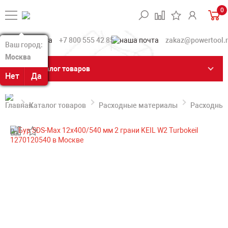
0
+7 800 555 42 85
zakaz@powertool.
Ваш город:
Ваш город:
Москва
Москва
Каталог товаров
Нет
Нет
Да
Да
Каталог товаров
Расходные материалы
Расходные