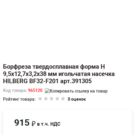
Борфреза твердосплавная форма H
9,5х12,7х3,2х38 мм игольчатая насечка
HILBERG BF32-F201 арт.391305
Код товара:
965120
Рейтинг товара:
0 оценок
915
₽
в т.ч. НДС