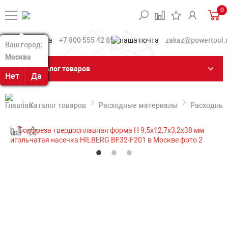
0
+7 800 555 42 85
zakaz@powertool.
Ваш город:
Ваш город:
Москва
Москва
Каталог товаров
Нет
Нет
Да
Да
Каталог товаров
Расходные материалы
Расходные