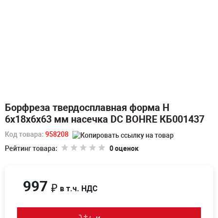
Борфреза твердосплавная форма H
6х18х6х63 мм насечка DC BOHRE КБ001437
Код товара:
958208
Рейтинг товара:
0 оценок
997
₽
в т.ч. НДС