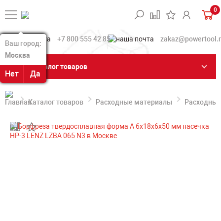
0
+7 800 555 42 85
zakaz@powertool.
Ваш город:
Ваш город:
Москва
Москва
Каталог товаров
Нет
Нет
Да
Да
Каталог товаров
Расходные материалы
Расходные