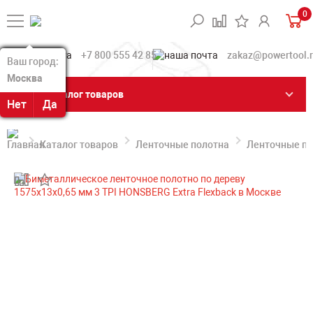
0
+7 800 555 42 85
zakaz@powertool.
Ваш город:
Ваш город:
Москва
Москва
Каталог товаров
Нет
Нет
Да
Да
Каталог товаров
Ленточные полотна
Ленточные по