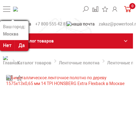
0
+7 800 555 42 85
zakaz@powertool.
Ваш город:
Ваш город:
Москва
Москва
Каталог товаров
Нет
Нет
Да
Да
Каталог товаров
Ленточные полотна
Ленточные по