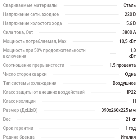
Свариваемые материалы
Сталь
Напряжение сети, входное
220 В
Напряжение холостого хода
5,6 В
Сила тока, Out
3800 А
Мощность потребляемая, Max
10,5 кВт
Мощность при 50% продолжительности
1,8
включения
кВт
Соотношение прерывистости
1,5 процента
Число сторон сварки
Одна
Тип системы охлаждения
Воздушное
Класс защиты от внешних воздействий
IP22
Класс изоляции
H
Размер (ДхШхВ)
390х260х225 мм
Вес
21 кг
Срок гарантии
1 год
Родина бренда
Италия