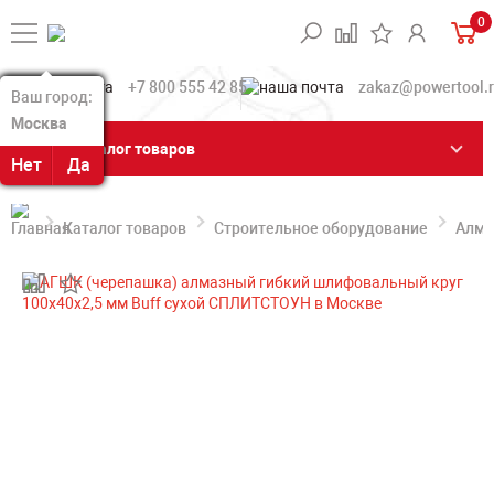
0
+7 800 555 42 85
zakaz@powertool.
Ваш город:
Ваш город:
Москва
Москва
Каталог товаров
Нет
Нет
Да
Да
Каталог товаров
Строительное оборудование
Алма