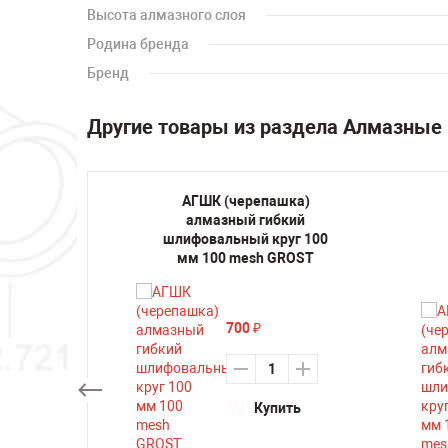
Высота алмазного слоя
Родина бренда
Бренд
Другие товары из раздела Алмазные
шка)
АГШК (черепашка)
кий
алмазный гибкий
уг 100
шлифовальный круг 100
й TRIO
мм 100 mesh GROST
ine
700
₽
Купить