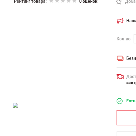
Рейтинг товара:
0 оценок
Доба
Наш
Кол-во
Безн
Дост
завт
Есть