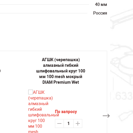
40 мм
Россия
АГШК (черепашка)
АГ
алмазный гибкий
ал
0
шлифовальный круг 100
шлифо
мм 100 mesh мокрый
мм 
DIAM Premium Wet
По запросу