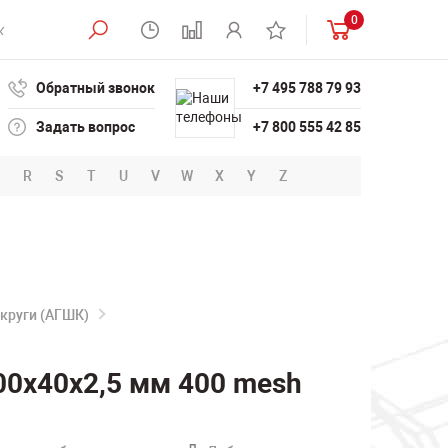
0
Обратный звонок
+7 495 788 79 93
Задать вопрос
+7 800 555 42 85
R
S
T
U
V
W
X
Y
Z
круги (АГШК)
0x40x2,5 мм 400 mesh