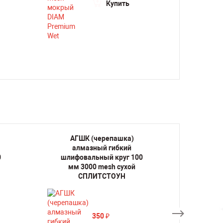
Купить
АГШК (черепашка)
АГ
алмазный гибкий
ал
0
шлифовальный круг 100
шлифо
мм 3000 mesh сухой
мм
СПЛИТСТОУН
350
₽