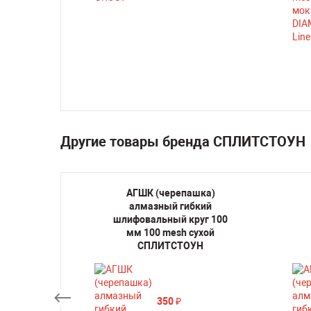
ть
Другие товары бренда СПЛИТСТОУН
шка)
АГШК (черепашка)
кий
алмазный гибкий
круг
шлифовальный круг 100
0 mesh
мм 100 mesh сухой
ТОУН
СПЛИТСТОУН
350
₽