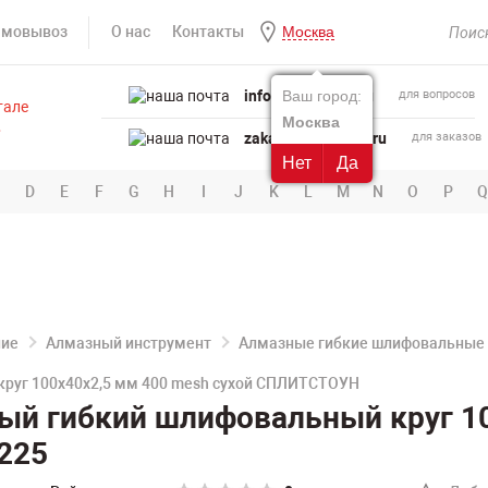
амовывоз
О нас
Контакты
Москва
info@powertool.ru
Ваш город:
для вопросов
Москва
zakaz@powertool.ru
для заказов
Нет
Да
D
E
F
G
H
I
J
K
L
M
N
O
P
Q
ние
Алмазный инструмент
Алмазные гибкие шлифовальные 
руг 100x40x2,5 мм 400 mesh сухой СПЛИТСТОУН
ый гибкий шлифовальный круг 10
225