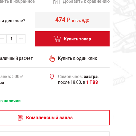
вить в избранное
Добавить к сравнению
474
₽
ли дешевле?
в т.ч. НДС
Купить товар
аличный расчет
Купить в один клик
авка: 500
Самовывоз:
завтра
,
₽
после 18:00, в
1 ПВЗ
ра
 в наличии
Комплексный заказ