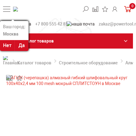
0
+7 800 555 42 85
zakaz@powertool.
Ваш город:
Ваш город:
Москва
Москва
Каталог товаров
Нет
Нет
Да
Да
Каталог товаров
Строительное оборудование
Алма