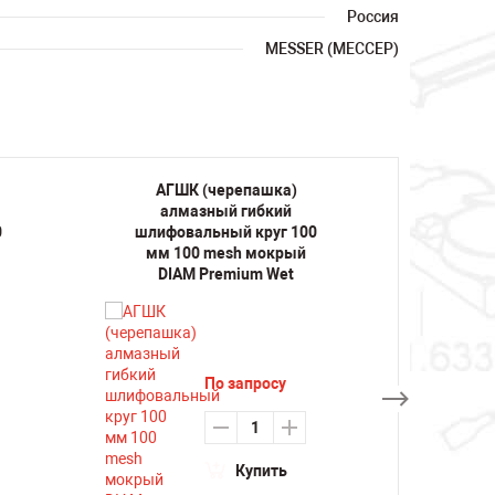
Россия
MESSER (МЕССЕР)
АГШК (черепашка)
АГ
алмазный гибкий
ал
0
шлифовальный круг 100
шлифо
мм 100 mesh мокрый
мм 
DIAM Premium Wet
По запросу
Купить