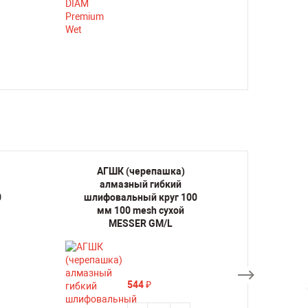
АГШК (черепашка)
АГ
алмазный гибкий
ал
0
шлифовальный круг 100
шлифо
мм 100 mesh сухой
мм 1
MESSER GM/L
544
₽