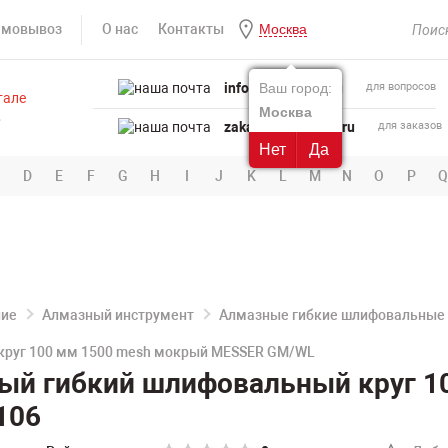
амовывоз
О нас
Контакты
Москва
info@powertool.ru
Ваш город:
для вопросов
Москва
zakaz@powertool.ru
для заказов
Нет
Да
D
E
F
G
H
I
J
K
L
M
N
O
P
Q
ние
Алмазный инструмент
Алмазные гибкие шлифовальные 
круг 100 мм 1500 mesh мокрый MESSER GM/WL
ый гибкий шлифовальный круг 1
106