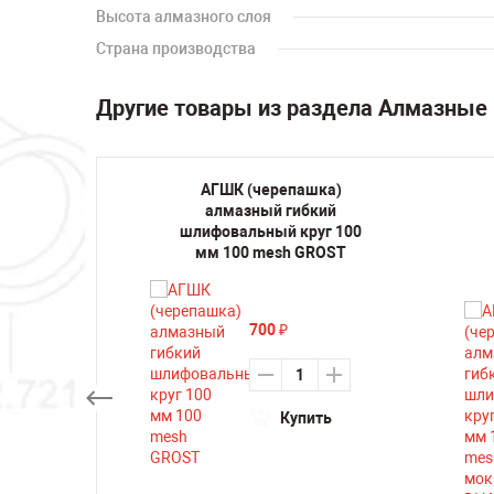
Высота алмазного слоя
Страна производства
Другие товары из раздела Алмазные
шка)
АГШК (черепашка)
кий
алмазный гибкий
уг 100
шлифовальный круг 100
й TRIO
мм 100 mesh GROST
ine
700
₽
Купить
ть