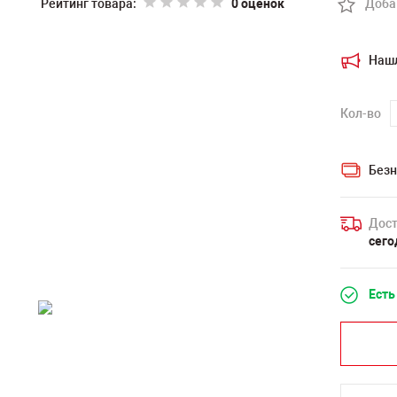
Рейтинг товара:
0 оценок
Доба
Наш
Кол-во
Безн
Дост
сего
Есть