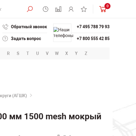
0
Обратный звонок
+7 495 788 79 93
Задать вопрос
+7 800 555 42 85
R
S
T
U
V
W
X
Y
Z
круги (АГШК)
00 мм 1500 mesh мокрый