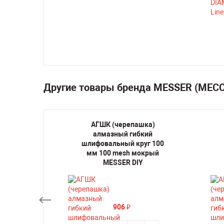
Другие товары бренда MESSER (МЕС
шка)
АГШК (черепашка)
кий
алмазный гибкий
уг 100
шлифовальный круг 100
крый
мм 100 mesh мокрый
Y
MESSER DIY
906
₽