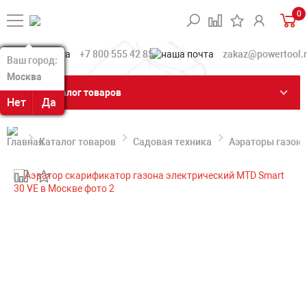
0
+7 800 555 42 85
zakaz@powertool.
Ваш город:
Ваш город:
Москва
Москва
Каталог товаров
Нет
Нет
Да
Да
Каталог товаров
Садовая техника
Аэраторы газона